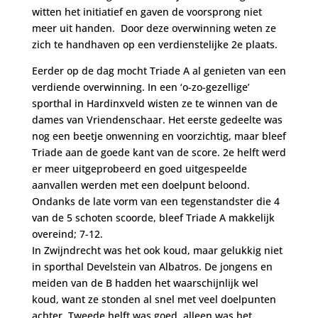
witten het initiatief en gaven de voorsprong niet
meer uit handen. Door deze overwinning weten ze
zich te handhaven op een verdienstelijke 2e plaats.
Eerder op de dag mocht Triade A al genieten van een
verdiende overwinning. In een ‘o-zo-gezellige’
sporthal in Hardinxveld wisten ze te winnen van de
dames van Vriendenschaar. Het eerste gedeelte was
nog een beetje onwenning en voorzichtig, maar bleef
Triade aan de goede kant van de score. 2e helft werd
er meer uitgeprobeerd en goed uitgespeelde
aanvallen werden met een doelpunt beloond.
Ondanks de late vorm van een tegenstandster die 4
van de 5 schoten scoorde, bleef Triade A makkelijk
overeind; 7-12.
In Zwijndrecht was het ook koud, maar gelukkig niet
in sporthal Develstein van Albatros. De jongens en
meiden van de B hadden het waarschijnlijk wel
koud, want ze stonden al snel met veel doelpunten
achter. Tweede helft was goed, alleen was het