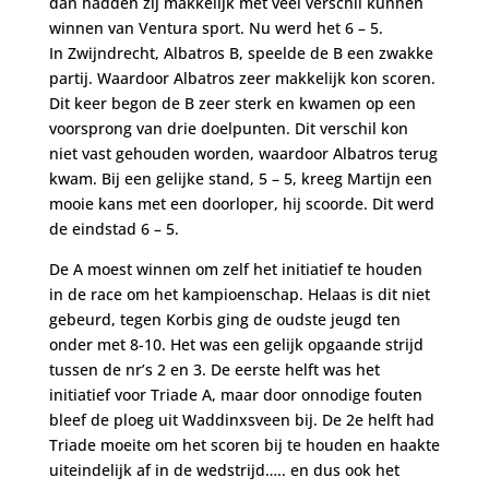
dan hadden zij makkelijk met veel verschil kunnen
winnen van Ventura sport. Nu werd het 6 – 5.
In Zwijndrecht, Albatros B, speelde de B een zwakke
partij. Waardoor Albatros zeer makkelijk kon scoren.
Dit keer begon de B zeer sterk en kwamen op een
voorsprong van drie doelpunten. Dit verschil kon
niet vast gehouden worden, waardoor Albatros terug
kwam. Bij een gelijke stand, 5 – 5, kreeg Martijn een
mooie kans met een doorloper, hij scoorde. Dit werd
de eindstad 6 – 5.
De A moest winnen om zelf het initiatief te houden
in de race om het kampioenschap. Helaas is dit niet
gebeurd, tegen Korbis ging de oudste jeugd ten
onder met 8-10. Het was een gelijk opgaande strijd
tussen de nr’s 2 en 3. De eerste helft was het
initiatief voor Triade A, maar door onnodige fouten
bleef de ploeg uit Waddinxsveen bij. De 2e helft had
Triade moeite om het scoren bij te houden en haakte
uiteindelijk af in de wedstrijd….. en dus ook het