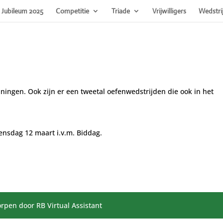
Jubileum 2025
Competitie
Triade
Vrijwilligers
Wedstri
ingen. Ook zijn er een tweetal oefenwedstrijden die ook in het
oensdag 12 maart i.v.m. Biddag.
rpen door RB Virtual Assistant