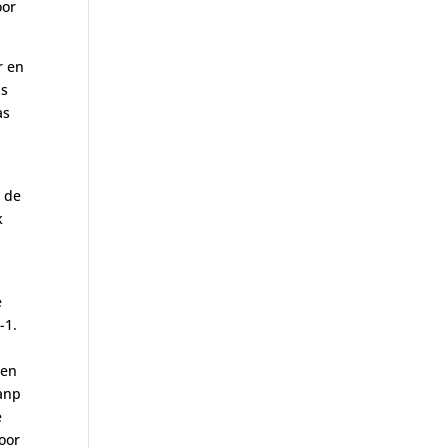
oor
r en
as
as
t de
k
e
-1.
 en
kanp
e
door