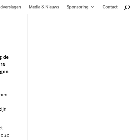
jdverslagen
Media & Nieuws
Sponsoring
Contact
g de
’19
ngen
nnen
zijn
et
de ze