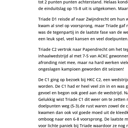
tot 2 punten punten achterstand. Helaas konde
de einduitslag op 15-8 uit is uitgekomen. Ma
Triade D1 reisde af naar Zwijndrecht om hun w
kwam al snel op voorsprong, maar Triade gaf n
was de tegenpartij in de laatste fase van de w
een leuk spel, veel kansen en veel doelpunten.
Triade C2 vertrok naar Papendrecht om het t
inhaalwedstrijd al met 7-5 van ACKC gewonnen.
afronding niet mee, maar na hard werken viel
ongeslagen kampioen geworden dit seizoen!
De C1 ging op bezoek bij HKC C2, een wedstri
worden. De C1 had er heel veel zin in en wa
gevoel en begon ook goed aan de wedstrijd. N
Gelukkig wist Triade C1 dit weer om te zetten
doelpunten weg (5-3).de rust waren zowel de 
kwamen dan ook vol goede moed uit de kleedka
omboog naar een 6-8 voorsprong. De laatste 
voor lichte paniek bij Triade waardoor ze nog 