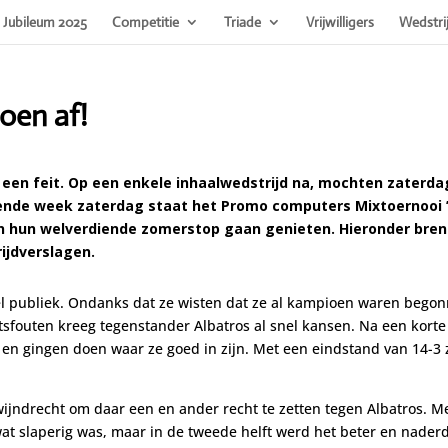
Jubileum 2025
Competitie
Triade
Vrijwilligers
Wedstri
zoen af!
 een feit. Op een enkele inhaalwedstrijd na, mochten zaterda
ende week zaterdag staat het Promo computers Mixtoernooi 
n hun welverdiende zomerstop gaan genieten. Hieronder bre
ijdverslagen.
eel publiek. Ondanks dat ze wisten dat ze al kampioen waren bego
tsfouten kreeg tegenstander Albatros al snel kansen. Na een korte
en gingen doen waar ze goed in zijn. Met een eindstand van 14-3 
wijndrecht om daar een en ander recht te zetten tegen Albatros. M
 wat slaperig was, maar in de tweede helft werd het beter en nader