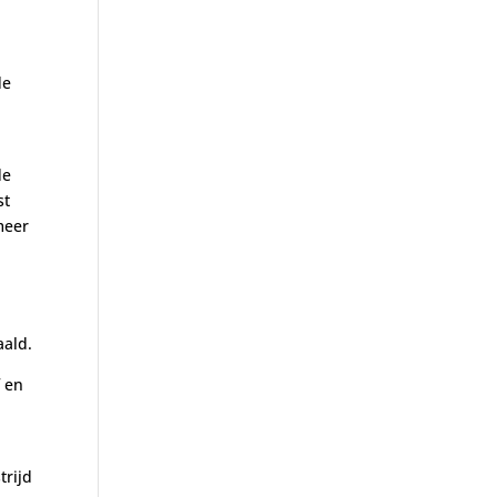
de
de
st
meer
aald.
f en
trijd