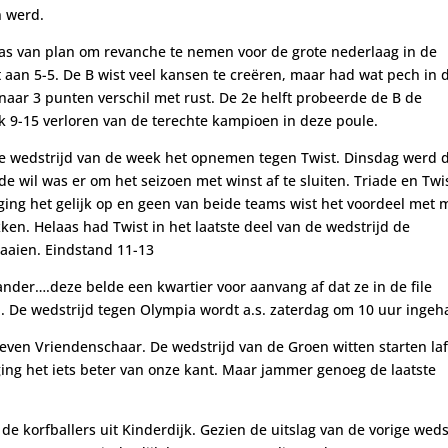
n werd.
as van plan om revanche te nemen voor de grote nederlaag in de
ot aan 5-5. De B wist veel kansen te creëren, maar had wat pech in 
 naar 3 punten verschil met rust. De 2e helft probeerde de B de
jk 9-15 verloren van de terechte kampioen in deze poule.
3e wedstrijd van de week het opnemen tegen Twist. Dinsdag werd 
 wil was er om het seizoen met winst af te sluiten. Triade en Twi
ging het gelijk op en geen van beide teams wist het voordeel met 
kken. Helaas had Twist in het laatste deel van de wedstrijd de
aaien. Eindstand 11-13
ander….deze belde een kwartier voor aanvang af dat ze in de file
n. De wedstrijd tegen Olympia wordt a.s. zaterdag om 10 uur ingeh
even Vriendenschaar. De wedstrijd van de Groen witten starten la
 ging het iets beter van onze kant. Maar jammer genoeg de laatste
e korfballers uit Kinderdijk. Gezien de uitslag van de vorige weds