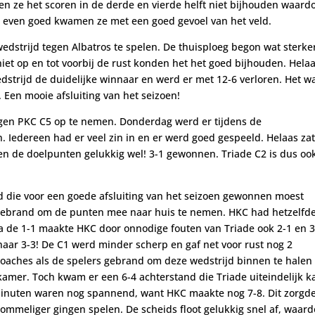
n ze het scoren in de derde en vierde helft niet bijhouden waard
ar even goed kwamen ze met een goed gevoel van het veld.
edstrijd tegen Albatros te spelen. De thuisploeg begon wat sterke
iet op en tot voorbij de rust konden het het goed bijhouden. Hela
edstrijd de duidelijke winnaar en werd er met 12-6 verloren. Het w
 Een mooie afsluiting van het seizoen!
egen PKC C5 op te nemen. Donderdag werd er tijdens de
 Iedereen had er veel zin in en er werd goed gespeeld. Helaas za
en de doelpunten gelukkig wel! 3-1 gewonnen. Triade C2 is dus oo
jd die voor een goede afsluiting van het seizoen gewonnen moest
s gebrand om de punten mee naar huis te nemen. HKC had hetzelfd
a de 1-1 maakte HKC door onnodige fouten van Triade ook 2-1 en 3
 naar 3-3! De C1 werd minder scherp en gaf net voor rust nog 2
coaches als de spelers gebrand om deze wedstrijd binnen te halen
mer. Toch kwam er een 6-4 achterstand die Triade uiteindelijk 
minuten waren nog spannend, want HKC maakte nog 7-8. Dit zorgd
rommeliger gingen spelen. De scheids floot gelukkig snel af, waar