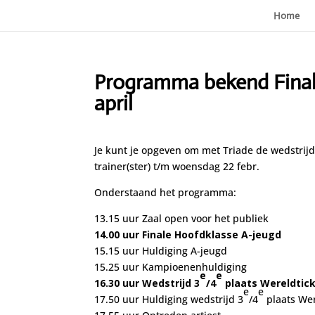
Home
Programma bekend Finale
april
Je kunt je opgeven om met Triade de wedstrijd
trainer(ster) t/m woensdag 22 febr.
Onderstaand het programma:
13.15 uur Zaal open voor het publiek
14.00 uur
Finale Hoofdklasse A-jeugd
15.15 uur Huldiging A-jeugd
15.25 uur Kampioenenhuldiging
e
e
16.30 uur
Wedstrijd 3
/4
plaats Wereldtic
e
e
17.50 uur Huldiging wedstrijd 3
/4
plaats Wer