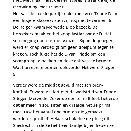
niet. Met maar liefst dertien scores is daar de vijfde
overwinning voor Triade E.
Het valt de laatste partijen niet mee voor Triade D, in
een hogere klasse wisten zij nog niet te winnen. In
De Reiger kwam Merwede D op bezoek. De
bezoekers maakten het knap lastig voor de D. Het
scoren ging dan ook niet vanzelf. Bij beide ploegen
werd er knap verdedigt om geen doelpunt tegen te
kregen. Toch lukte het de D van Triade om een
voorsprong te pakken en deze ook vast te houden.
Wat hun eerste punten opleverde. Het werd 7 tegen
5.
Verder werd de middag gevuld met senioren-
korfbal. Er werd gestart met de wedstrijd van Triade
3 tegen Merwede. Zeker de eerste helft leek het erop
dat er meer in zou zitten en draaide het 3e prima
mee. Ook het aantal doelpunten die gemaakt
werden is positief. Helaas schakelde de ploeg uit
Sliedrecht in de 2e helft een tandje bij en liepen ze