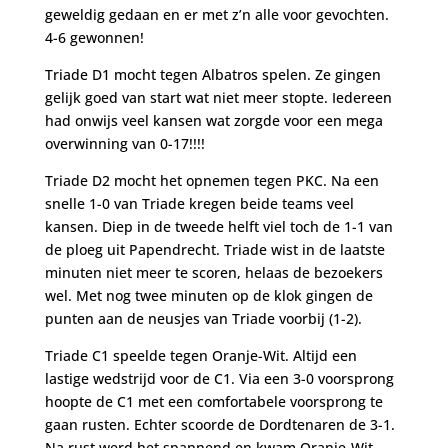
geweldig gedaan en er met z’n alle voor gevochten.
4-6 gewonnen!
Triade D1 mocht tegen Albatros spelen. Ze gingen
gelijk goed van start wat niet meer stopte. Iedereen
had onwijs veel kansen wat zorgde voor een mega
overwinning van 0-17!!!!
Triade D2 mocht het opnemen tegen PKC. Na een
snelle 1-0 van Triade kregen beide teams veel
kansen. Diep in de tweede helft viel toch de 1-1 van
de ploeg uit Papendrecht. Triade wist in de laatste
minuten niet meer te scoren, helaas de bezoekers
wel. Met nog twee minuten op de klok gingen de
punten aan de neusjes van Triade voorbij (1-2).
Triade C1 speelde tegen Oranje-Wit. Altijd een
lastige wedstrijd voor de C1. Via een 3-0 voorsprong
hoopte de C1 met een comfortabele voorsprong te
gaan rusten. Echter scoorde de Dordtenaren de 3-1.
Na rust werd het spannend en kwam Oranje-Wit