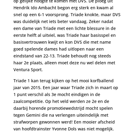
op gelijke hoogte te komen met DVS. De ploeg uit
Hendrik Ido Ambacht begon erg sterk en kwam al
snel op een 6-1 voorsprong. Triade knokte, maar DVS
was duidelijk net iets beter vandaag. Zeker nadat
een dame van Triade met een lichte blessure in de
eerste helft al uitviel, was Triade haar basisspel en
basisvertrouwen kwijt en kon DVS die met name
goed spelende dames had uitlopen naar een
eindstand van 22-13. Triade behoudt nog steeds
haar 2e plaats, alleen moet deze nu wel delen met
Ventura Sport.
Triade 1 kan terug kijken op het mooi korfballend
jaar van 2015. Een jaar waar Triade zich in maart op
1 punt verschil als 3e mocht eindigen in de
zaalcompetitie. Op het veld werden ze 2e en de
daarbij horende promotiewedstrijd mocht spelen
tegen Gemini die na verlengen uiteindelijk met
strafworpen gewonnen werd! Een mooier afscheid
van hoofdtrainster Yvonne Dols was niet mogelijk.