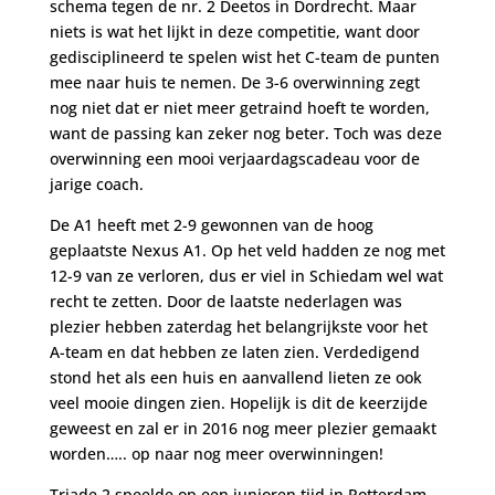
schema tegen de nr. 2 Deetos in Dordrecht. Maar
niets is wat het lijkt in deze competitie, want door
gedisciplineerd te spelen wist het C-team de punten
mee naar huis te nemen. De 3-6 overwinning zegt
nog niet dat er niet meer getraind hoeft te worden,
want de passing kan zeker nog beter. Toch was deze
overwinning een mooi verjaardagscadeau voor de
jarige coach.
De A1 heeft met 2-9 gewonnen van de hoog
geplaatste Nexus A1. Op het veld hadden ze nog met
12-9 van ze verloren, dus er viel in Schiedam wel wat
recht te zetten. Door de laatste nederlagen was
plezier hebben zaterdag het belangrijkste voor het
A-team en dat hebben ze laten zien. Verdedigend
stond het als een huis en aanvallend lieten ze ook
veel mooie dingen zien. Hopelijk is dit de keerzijde
geweest en zal er in 2016 nog meer plezier gemaakt
worden….. op naar nog meer overwinningen!
Triade 2 speelde op een junioren tijd in Rotterdam