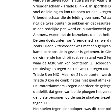
werden er zeven voor Triade E en vier voor Vr
Vriendenschaar – Triade D: 4 – 4. In sporthal
snel de leiding en kon uitlopen tot een 6 tege
Vriendenschaar die de leiding overnam. Tot aan
nog de twee punten te pakken en dat resulteer
In een redelijke pot, werd er in Hardinxveld 
Ammers, waren het de bezoekers die het heft 
De tien doelpunten van Vriendenschaar werd ni
Zoals Triade 2 “tevreden” was met een gelijk
kampioenspositie in gevaar is gekomen. In Gi
de winnende hand, bij rust een stand van 2 te
waar de ACKC van kon profiteren. Zij scoorden 
De uitslag: 13 tegen 21. Dat was uit tegen NIO
Triade 3 en NIO. Maar de 21 doelpunten werde
Triade 3 kon de combinaties niet goed afmaken,
De Rotterdammers kregen daardoor de gelegenh
duidelijk dat geen van beide ploegen het vers
de juiste personen op de juiste plaatsen gezet
tegen 11.
Het spelen tegen de koploper, was dit keer ook