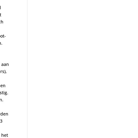
l
t
ch
ot-
n.
B aan
rs),
sen
tig.
n.
rden
13
 het