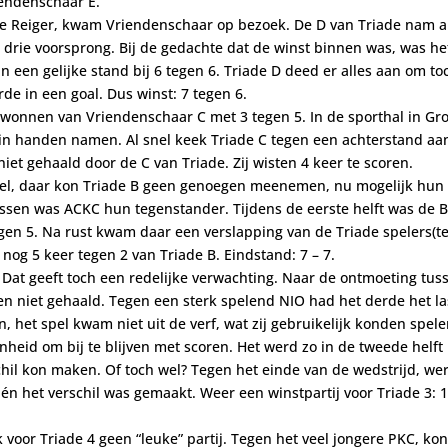
iendenschaar E.
 De Reiger, kwam Vriendenschaar op bezoek. De D van Triade nam a
n drie voorsprong. Bij de gedachte dat de winst binnen was, was he
 een gelijke stand bij 6 tegen 6. Triade D deed er alles aan om to
de in een goal. Dus winst: 7 tegen 6.
gewonnen van Vriendenschaar C met 3 tegen 5. In de sporthal in Gro
in handen namen. Al snel keek Triade C tegen een achterstand aa
et gehaald door de C van Triade. Zij wisten 4 keer te scoren.
spel, daar kon Triade B geen genoegen meenemen, nu mogelijk hun
essen was ACKC hun tegenstander. Tijdens de eerste helft was de 
gen 5. Na rust kwam daar een verslapping van de Triade spelers(te
nog 5 keer tegen 2 van Triade B. Eindstand: 7 – 7.
. Dat geeft toch een redelijke verwachting. Naar de ontmoeting tus
n niet gehaald. Tegen een sterk spelend NIO had het derde het las
 het spel kwam niet uit de verf, wat zij gebruikelijk konden spele
eid om bij te blijven met scoren. Het werd zo in de tweede helft
chil kon maken. Of toch wel? Tegen het einde van de wedstrijd, we
 én het verschil was gemaakt. Weer een winstpartij voor Triade 3: 
 voor Triade 4 geen “leuke” partij. Tegen het veel jongere PKC, kon