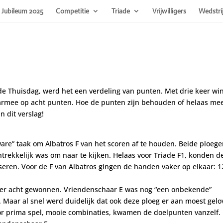
Jubileum 2025
Competitie
Triade
Vrijwilligers
Wedstri
ade Thuisdag, werd het een verdeling van punten. Met drie keer win
daarmee op acht punten. Hoe de punten zijn behouden of helaas me
n dit verslag!
re” taak om Albatros F van het scoren af te houden. Beide ploeg
ntrekkelijk was om naar te kijken. Helaas voor Triade F1, konden d
seren. Voor de F van Albatros gingen de handen vaker op elkaar: 1
 er acht gewonnen. Vriendenschaar E was nog “een onbekende”
. Maar al snel werd duidelijk dat ook deze ploeg er aan moest gel
oor prima spel, mooie combinaties, kwamen de doelpunten vanzelf.