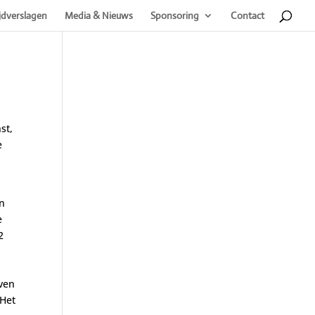
jdverslagen
Media & Nieuws
Sponsoring
Contact
st,
e
en
e
2
oven
 Het