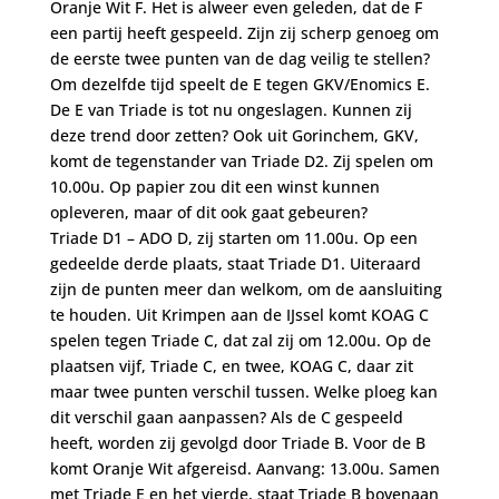
Oranje Wit F. Het is alweer even geleden, dat de F
een partij heeft gespeeld. Zijn zij scherp genoeg om
de eerste twee punten van de dag veilig te stellen?
Om dezelfde tijd speelt de E tegen GKV/Enomics E.
De E van Triade is tot nu ongeslagen. Kunnen zij
deze trend door zetten? Ook uit Gorinchem, GKV,
komt de tegenstander van Triade D2. Zij spelen om
10.00u. Op papier zou dit een winst kunnen
opleveren, maar of dit ook gaat gebeuren?
Triade D1 – ADO D, zij starten om 11.00u. Op een
gedeelde derde plaats, staat Triade D1. Uiteraard
zijn de punten meer dan welkom, om de aansluiting
te houden. Uit Krimpen aan de IJssel komt KOAG C
spelen tegen Triade C, dat zal zij om 12.00u. Op de
plaatsen vijf, Triade C, en twee, KOAG C, daar zit
maar twee punten verschil tussen. Welke ploeg kan
dit verschil gaan aanpassen? Als de C gespeeld
heeft, worden zij gevolgd door Triade B. Voor de B
komt Oranje Wit afgereisd. Aanvang: 13.00u. Samen
met Triade E en het vierde, staat Triade B bovenaan