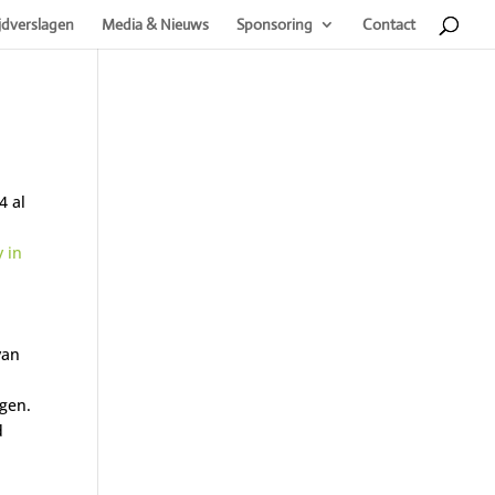
jdverslagen
Media & Nieuws
Sponsoring
Contact
4 al
 in
van
ngen.
d