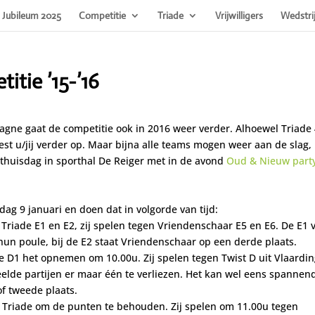
Jubileum 2025
Competitie
Triade
Vrijwilligers
Wedstri
itie ’15-’16
agne gaat de competitie ook in 2016 weer verder. Alhoewel Triade 
est u/jij verder op. Maar bijna alle teams mogen weer aan de slag,
 thuisdag in sporthal De Reiger met in de avond
Oud & Nieuw party
dag 9 januari en doen dat in volgorde van tijd:
 Triade E1 en E2, zij spelen tegen Vriendenschaar E5 en E6. De E1 
hun poule, bij de E2 staat Vriendenschaar op een derde plaats.
 D1 het opnemen om 10.00u. Zij spelen tegen Twist D uit Vlaardi
elde partijen er maar één te verliezen. Het kan wel eens spannen
of tweede plaats.
n Triade om de punten te behouden. Zij spelen om 11.00u tegen