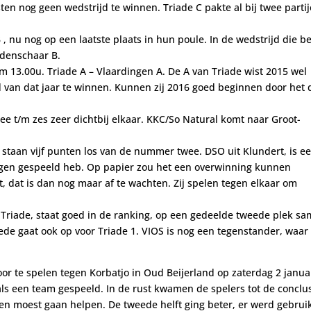
en nog geen wedstrijd te winnen. Triade C pakte al bij twee parti
 , nu nog op een laatste plaats in hun poule. In de wedstrijd die b
ndenschaar B.
m 13.00u. Triade A – Vlaardingen A. De A van Triade wist 2015 wel
ijd van dat jaar te winnen. Kunnen zij 2016 goed beginnen door het 
e t/m zes zeer dichtbij elkaar. KKC/So Natural komt naar Groot-
ij staan vijf punten los van de nummer twee. DSO uit Klundert, is e
egen gespeeld heb. Op papier zou het een overwinning kunnen
, dat is dan nog maar af te wachten. Zij spelen tegen elkaar om
 Triade, staat goed in de ranking, op een gedeelde tweede plek s
de gaat ook op voor Triade 1. VIOS is nog een tegenstander, waar 
or te spelen tegen Korbatjo in Oud Beijerland op zaterdag 2 januar
als een team gespeeld. In de rust kwamen de spelers tot de conclu
n moest gaan helpen. De tweede helft ging beter, er werd gebrui