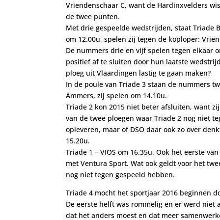
Vriendenschaar C, want de Hardinxvelders wist
de twee punten.
Met drie gespeelde wedstrijden, staat Triade B
om 12.00u, spelen zij tegen de koploper: Vrie
De nummers drie en vijf spelen tegen elkaar o
positief af te sluiten door hun laatste wedstr
ploeg uit Vlaardingen lastig te gaan maken?
In de poule van Triade 3 staan de nummers twe
Ammers, zij spelen om 14.10u.
Triade 2 kon 2015 niet beter afsluiten, want z
van de twee ploegen waar Triade 2 nog niet t
opleveren, maar of DSO daar ook zo over denkt
15.20u.
Triade 1 – VIOS om 16.35u. Ook het eerste van
met Ventura Sport. Wat ook geldt voor het twee
nog niet tegen gespeeld hebben.
Triade 4 mocht het sportjaar 2016 beginnen do
De eerste helft was rommelig en er werd niet 
dat het anders moest en dat meer samenwerke