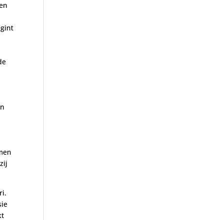
jen
egint
de
en
amen
zij
i.
sie
kt