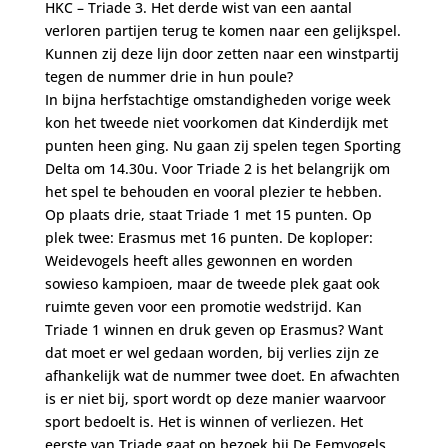
HKC – Triade 3. Het derde wist van een aantal
verloren partijen terug te komen naar een gelijkspel.
Kunnen zij deze lijn door zetten naar een winstpartij
tegen de nummer drie in hun poule?
In bijna herfstachtige omstandigheden vorige week
kon het tweede niet voorkomen dat Kinderdijk met
punten heen ging. Nu gaan zij spelen tegen Sporting
Delta om 14.30u. Voor Triade 2 is het belangrijk om
het spel te behouden en vooral plezier te hebben.
Op plaats drie, staat Triade 1 met 15 punten. Op
plek twee: Erasmus met 16 punten. De koploper:
Weidevogels heeft alles gewonnen en worden
sowieso kampioen, maar de tweede plek gaat ook
ruimte geven voor een promotie wedstrijd. Kan
Triade 1 winnen en druk geven op Erasmus? Want
dat moet er wel gedaan worden, bij verlies zijn ze
afhankelijk wat de nummer twee doet. En afwachten
is er niet bij, sport wordt op deze manier waarvoor
sport bedoelt is. Het is winnen of verliezen. Het
eerste van Triade gaat op bezoek bij De Eemvogels,