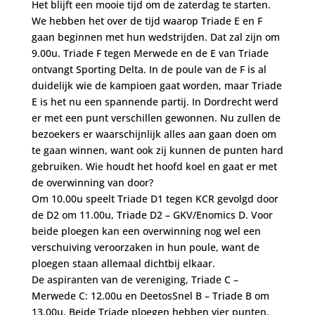
Het blijft een mooie tijd om de zaterdag te starten.
We hebben het over de tijd waarop Triade E en F
gaan beginnen met hun wedstrijden. Dat zal zijn om
9.00u. Triade F tegen Merwede en de E van Triade
ontvangt Sporting Delta. In de poule van de F is al
duidelijk wie de kampioen gaat worden, maar Triade
E is het nu een spannende partij. In Dordrecht werd
er met een punt verschillen gewonnen. Nu zullen de
bezoekers er waarschijnlijk alles aan gaan doen om
te gaan winnen, want ook zij kunnen de punten hard
gebruiken. Wie houdt het hoofd koel en gaat er met
de overwinning van door?
Om 10.00u speelt Triade D1 tegen KCR gevolgd door
de D2 om 11.00u, Triade D2 – GKV/Enomics D. Voor
beide ploegen kan een overwinning nog wel een
verschuiving veroorzaken in hun poule, want de
ploegen staan allemaal dichtbij elkaar.
De aspiranten van de vereniging, Triade C –
Merwede C: 12.00u en DeetosSnel B – Triade B om
13.00u. Beide Triade ploegen hebben vier punten.