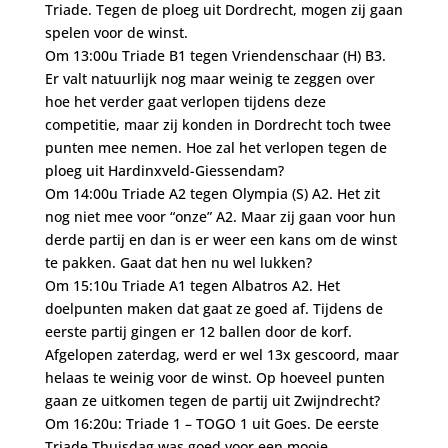
Triade. Tegen de ploeg uit Dordrecht, mogen zij gaan
spelen voor de winst.
Om 13:00u Triade B1 tegen Vriendenschaar (H) B3.
Er valt natuurlijk nog maar weinig te zeggen over
hoe het verder gaat verlopen tijdens deze
competitie, maar zij konden in Dordrecht toch twee
punten mee nemen. Hoe zal het verlopen tegen de
ploeg uit Hardinxveld-Giessendam?
Om 14:00u Triade A2 tegen Olympia (S) A2. Het zit
nog niet mee voor “onze” A2. Maar zij gaan voor hun
derde partij en dan is er weer een kans om de winst
te pakken. Gaat dat hen nu wel lukken?
Om 15:10u Triade A1 tegen Albatros A2. Het
doelpunten maken dat gaat ze goed af. Tijdens de
eerste partij gingen er 12 ballen door de korf.
Afgelopen zaterdag, werd er wel 13x gescoord, maar
helaas te weinig voor de winst. Op hoeveel punten
gaan ze uitkomen tegen de partij uit Zwijndrecht?
Om 16:20u: Triade 1 – TOGO 1 uit Goes. De eerste
Triade Thuisdag was goed voor een mooie