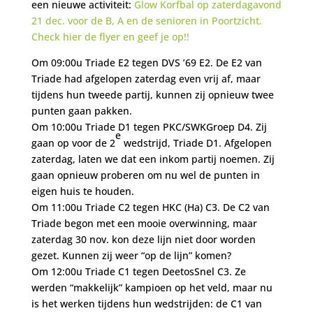
een nieuwe activiteit:
Glow Korfbal op zaterdagavond
21 dec. voor de B, A en de senioren in Poortzicht.
Check hier de flyer en geef je op!!
Om 09:00u Triade E2 tegen DVS ’69 E2. De E2 van
Triade had afgelopen zaterdag even vrij af, maar
tijdens hun tweede partij, kunnen zij opnieuw twee
punten gaan pakken.
Om 10:00u Triade D1 tegen PKC/SWKGroep D4. Zij
e
gaan op voor de 2
wedstrijd, Triade D1. Afgelopen
zaterdag, laten we dat een inkom partij noemen. Zij
gaan opnieuw proberen om nu wel de punten in
eigen huis te houden.
Om 11:00u Triade C2 tegen HKC (Ha) C3. De C2 van
Triade begon met een mooie overwinning, maar
zaterdag 30 nov. kon deze lijn niet door worden
gezet. Kunnen zij weer “op de lijn” komen?
Om 12:00u Triade C1 tegen DeetosSnel C3. Ze
werden “makkelijk” kampioen op het veld, maar nu
is het werken tijdens hun wedstrijden: de C1 van