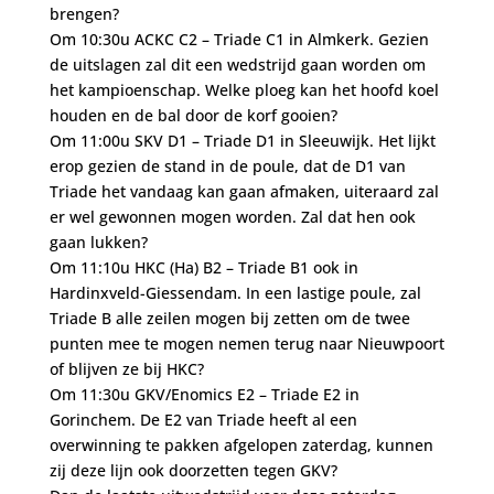
brengen?
Om 10:30u ACKC C2 – Triade C1 in Almkerk. Gezien
de uitslagen zal dit een wedstrijd gaan worden om
het kampioenschap. Welke ploeg kan het hoofd koel
houden en de bal door de korf gooien?
Om 11:00u SKV D1 – Triade D1 in Sleeuwijk. Het lijkt
erop gezien de stand in de poule, dat de D1 van
Triade het vandaag kan gaan afmaken, uiteraard zal
er wel gewonnen mogen worden. Zal dat hen ook
gaan lukken?
Om 11:10u HKC (Ha) B2 – Triade B1 ook in
Hardinxveld-Giessendam. In een lastige poule, zal
Triade B alle zeilen mogen bij zetten om de twee
punten mee te mogen nemen terug naar Nieuwpoort
of blijven ze bij HKC?
Om 11:30u GKV/Enomics E2 – Triade E2 in
Gorinchem. De E2 van Triade heeft al een
overwinning te pakken afgelopen zaterdag, kunnen
zij deze lijn ook doorzetten tegen GKV?