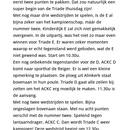
eerst twee punten te pakken. Dat zou natuurlijk een
super begin van de Triade thuisdag zijn!
Met nog maar drie wedstrijden te spelen, is de E al
bijna zeker van het kampioenschap, máár de
nummer twee, Kinderdijk E zal zich niet gemakkelijk
overgeven. In de uitpartij, was het niet zo maar even
winnen voor Triade E. Er waren zeker momenten
waarop er echt tegenstand werd geboden, wat de E
niet gewend was. Start om 10.30u.
Een nog onbekende tegenstander voor de D, ACKC D
komt naar sporthal de Reiger. Er is wel een kleine
opmerking te plaatsen. De ploeg uit Almkerk staat
bovenaan in hun poule. Triade D gaat alle zeilen bij
zetten om het ACKC erg moeilijk te maken. 11.30u is
de aanvang.
Met nog twee wedstrijden te spelen. Bijna
ongeslagen bovenaan staan. Met nu acht punten
verschil met de nummer twee. Spelend tegen
lantaarndrager, ACKC C. Dan wordt Triade C weer
kampioen! Deze wedstrijd begint om 12.30u.