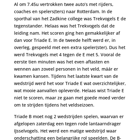
Al om 7.45u vertrokken twee auto’s met rijders,
coaches en spelers(ters) naar Rotterdam. In de
sporthal van het Zadkine college was Trekvogels E de
tegenstander. Helaas was het Trekvogels dat de
leiding nam. Het scoren ging hen gemakkelijker af
dan voor Triade E. In de tweede helft werd er, in
overleg, gespeeld met een extra speler(ster). Dus het
werd Trekvogels met 4 tegen de E met 5. Vooral de
eerste tien minuten was het even aftasten en
wennen aan zoveel personen in het veld, máár er
kwamen kansen. Tijdens het laatste kwart van de
wedstrijd werd het voor Triade E wat overzichtelijker,
wat mooie aanvallen opleverde. Helaas wist Triade E
niet te scoren, maar ze gaan met goede moed verder
om te strijden tijdens het veldseizoen.
Triade B moet nog 2 wedstrijden spelen, waarvan er
afgelopen zaterdag een tegen rode lantaarndrager
IJsselvogels. Het werd een matige wedstrijd waar
onderschatting een belangrijke rol speelden. De B-