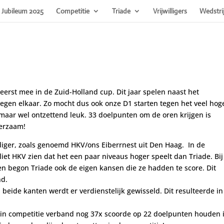
Jubileum 2025
Competitie
Triade
Vrijwilligers
Wedstri
erst mee in de Zuid-Holland cup. Dit jaar spelen naast het
egen elkaar. Zo mocht dus ook onze D1 starten tegen het veel hog
 maar wel ontzettend leuk. 33 doelpunten om de oren krijgen is
eerzaam!
diger, zoals genoemd HKV/ons Eiberrnest uit Den Haag. In de
iet HKV zien dat het een paar niveaus hoger speelt dan Triade. Bij
 en begon Triade ook de eigen kansen die ze hadden te score. Dit
nd.
 beide kanten werdt er verdienstelijk gewisseld. Dit resulteerde i
 in competitie verband nog 37x scoorde op 22 doelpunten houden 