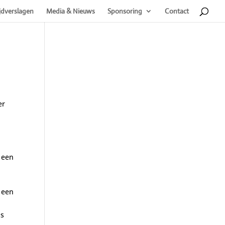
jdverslagen
Media & Nieuws
Sponsoring
Contact
er
 een
n een
is