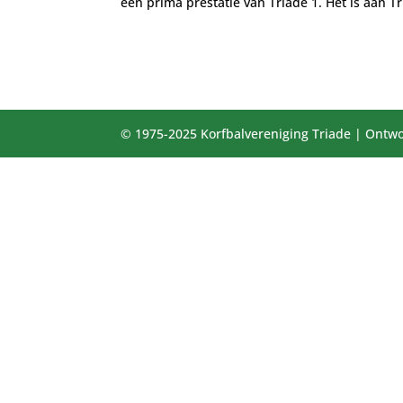
een prima prestatie van Triade 1. Het is aan Tr
© 1975-2025 Korfbalvereniging Triade | Ontwo