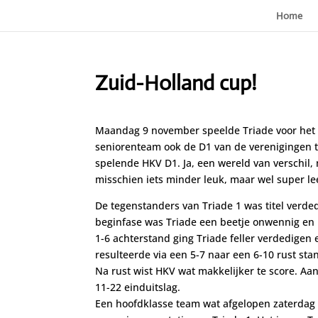
Home
Zuid-Holland cup!
Maandag 9 november speelde Triade voor het e
seniorenteam ook de D1 van de verenigingen t
spelende HKV D1. Ja, een wereld van verschil,
misschien iets minder leuk, maar wel super l
De tegenstanders van Triade 1 was titel verde
beginfase was Triade een beetje onwennig en l
1-6 achterstand ging Triade feller verdedigen
resulteerde via een 5-7 naar een 6-10 rust sta
Na rust wist HKV wat makkelijker te score. Aan
11-22 einduitslag.
Een hoofdklasse team wat afgelopen zaterdag